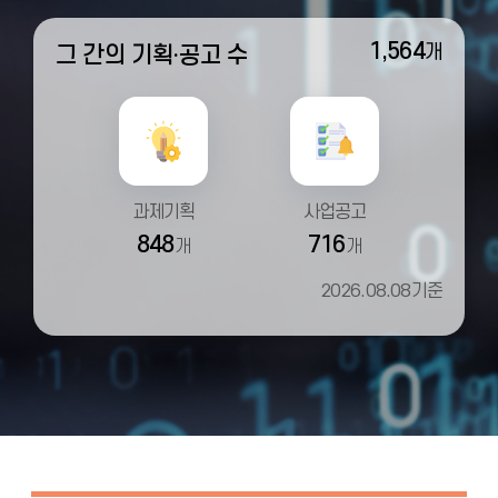
1,564
개
그 간의 기획·공고 수
과제기획
사업공고
848
716
개
개
2026.08.08기준