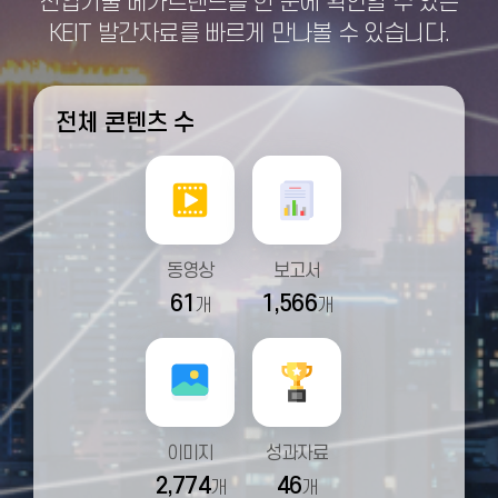
산업기술 메가트렌드를 한 눈에 확인할 수 있는
KEIT 발간자료를 빠르게 만나볼 수 있습니다.
전체 콘텐츠 수
동영상
보고서
61
1,566
개
개
이미지
성과자료
2,774
46
개
개